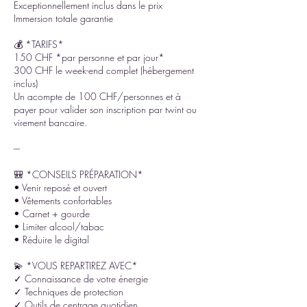
Exceptionnellement inclus dans le prix
Immersion totale garantie
💰 *TARIFS*
150 CHF *par personne et par jour*
300 CHF le week-end complet (hébergement
inclus)
Un acompte de 100 CHF/personnes et à
payer pour valider son inscription par twint ou
virement bancaire.
---
🎒 *CONSEILS PRÉPARATION*
• Venir reposé et ouvert
• Vêtements confortables
• Carnet + gourde
• Limiter alcool/tabac
• Réduire le digital
💫 *VOUS REPARTIREZ AVEC*
✓ Connaissance de votre énergie
✓ Techniques de protection
✓ Outils de centrage quotidien