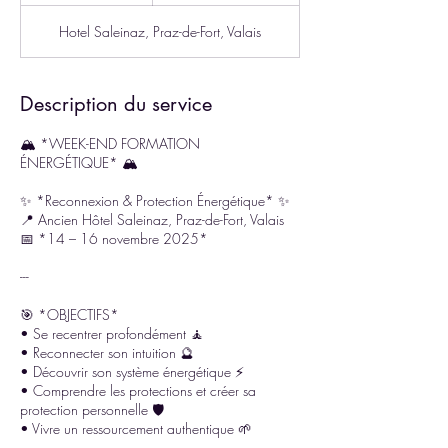
r
Hotel Saleinaz, Praz-de-Fort, Valais
m
i
n
é
Description du service
🏔 *WEEK-END FORMATION
ÉNERGÉTIQUE* 🏔
✨ *Reconnexion & Protection Énergétique* ✨
📍 Ancien Hôtel Saleinaz, Praz-de-Fort, Valais
📅 *14 – 16 novembre 2025*
---
🎯 *OBJECTIFS*
• Se recentrer profondément 🧘
• Reconnecter son intuition 🔮
• Découvrir son système énergétique ⚡
• Comprendre les protections et créer sa
protection personnelle 🛡
• Vivre un ressourcement authentique 🌱