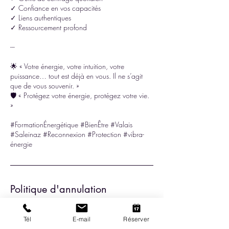
✓ Confiance en vos capacités
✓ Liens authentiques
✓ Ressourcement profond
---
🌟 « Votre énergie, votre intuition, votre
puissance… tout est déjà en vous. Il ne s’agit
que de vous souvenir. »
🛡 « Protégez votre énergie, protégez votre vie.
»
#FormationÉnergétique #BienÊtre #Valais
#Saleinaz #Reconnexion #Protection #vibra-
Politique d'annulation
- La formation requière un minimum de 3
participants. En cas de manque de participant
Tél
E-mail
Réserver
la formation peut être déplacée à une date