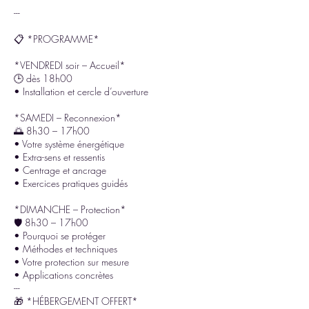
---
📋 *PROGRAMME*
*VENDREDI soir – Accueil*
🕒 dès 18h00
• Installation et cercle d’ouverture
*SAMEDI – Reconnexion*
🌅 8h30 – 17h00
• Votre système énergétique
• Extra-sens et ressentis
• Centrage et ancrage
• Exercices pratiques guidés
*DIMANCHE – Protection*
🛡 8h30 – 17h00
• Pourquoi se protéger
• Méthodes et techniques
• Votre protection sur mesure
• Applications concrètes
---
🎁 *HÉBERGEMENT OFFERT*