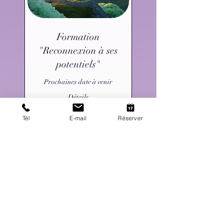
Formation
"Reconnexion à ses
potentiels"
Prochaines date à venir
Détails
Tél
E-mail
Réserver
Terminé
150
150 CHF
francs
suisses
Voir l'ensemble de séances