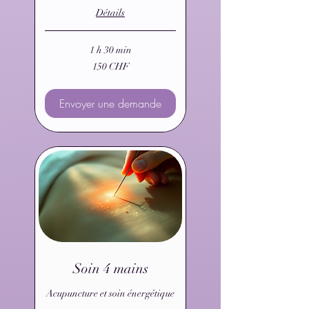
Détails
1 h 30 min
150
150 CHF
francs
suisses
Envoyer une demande
Soin 4 mains
Acupuncture et soin énergétique