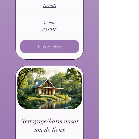
Détails
45 min
60
60 CHF
francs
suisses
Plus d'infos
Nettoyage/harmonisat
ion de lieux